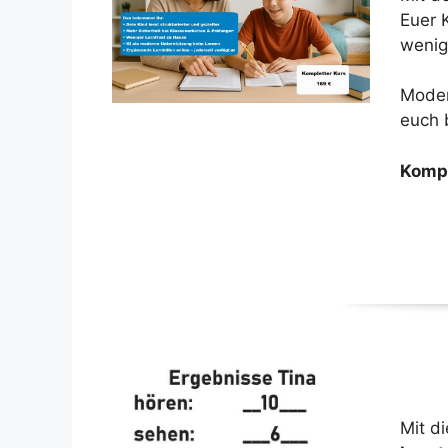
Euer K
wenig
Moder
euch b
Kompl
Mit d