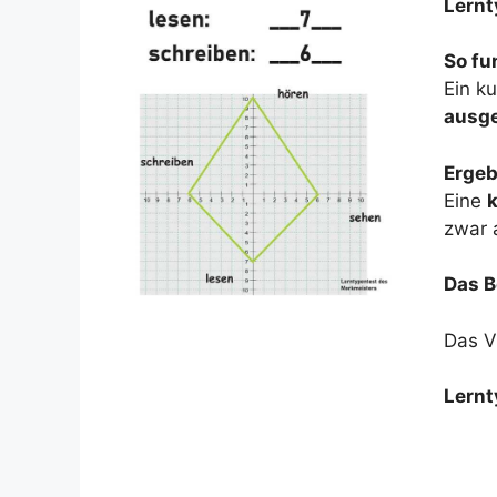
Lernt
So fun
Ein k
ausge
Ergeb
Eine
k
zwar a
Das B
Das V
Lernt