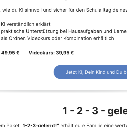
 wie du KI sinnvoll und sicher für den Schulalltag dein
KI verständlich erklärt
praktische Unterstützung bei Hausaufgaben und Lerne
als Ordner, Videokurs oder Kombination erhältlich
: 49,95 € Videokurs: 39,95 €
Jetzt KI, Dein Kind und Du b
1 - 2 - 3 - gel
em Paket
„1-2-3-gelernt!“
erhält eure Familie eine wertv