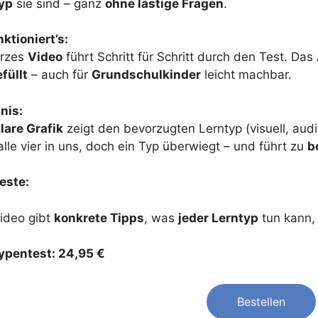
yp
sie sind – ganz
ohne lästige Fragen
.
ktioniert’s:
urzes
Video
führt Schritt für Schritt durch den Test. Das
füllt
– auch für
Grundschulkinder
leicht machbar.
nis:
lare Grafik
zeigt den bevorzugten Lerntyp (visuell, audi
lle vier in uns, doch ein Typ überwiegt – und führt zu
b
este:
ideo gibt
konkrete Tipps
, was
jeder Lerntyp
tun kann
ypentest: 24,95 €
Bestellen